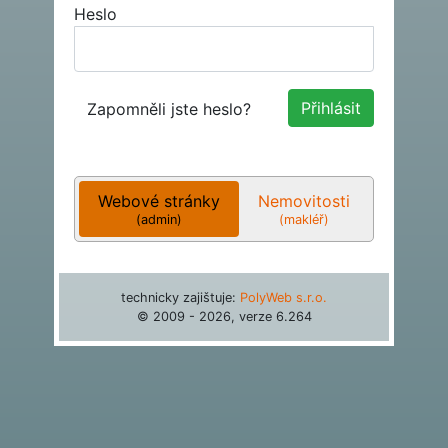
Heslo
Zapomněli jste heslo?
Webové stránky
Nemovitosti
(admin)
(makléř)
technicky zajištuje:
PolyWeb s.r.o.
© 2009 - 2026, verze
6.264