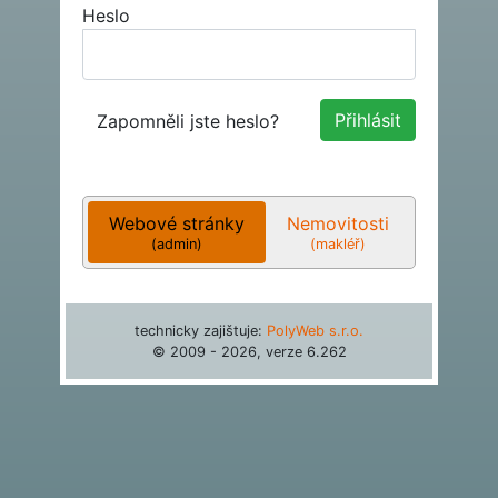
Heslo
Zapomněli jste heslo?
Webové stránky
Nemovitosti
(admin)
(makléř)
technicky zajištuje:
PolyWeb s.r.o.
© 2009 - 2026, verze
6.262