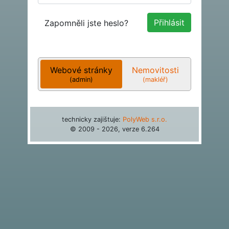
Zapomněli jste heslo?
Webové stránky
Nemovitosti
(admin)
(makléř)
technicky zajištuje:
PolyWeb s.r.o.
© 2009 - 2026, verze
6.264