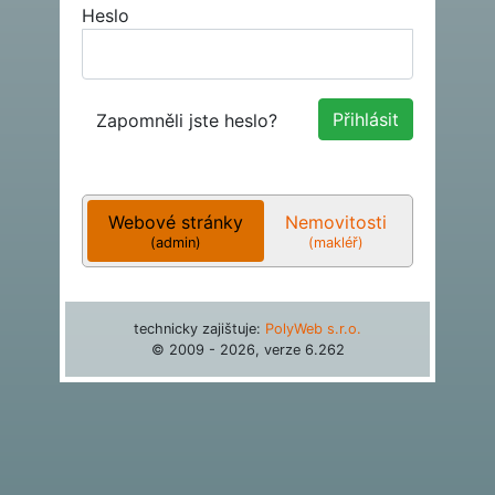
Heslo
Zapomněli jste heslo?
Webové stránky
Nemovitosti
(admin)
(makléř)
technicky zajištuje:
PolyWeb s.r.o.
© 2009 - 2026, verze
6.262