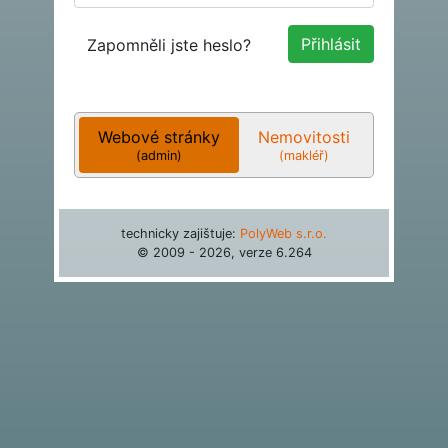
Zapomněli jste heslo?
Webové stránky
Nemovitosti
(admin)
(makléř)
technicky zajištuje:
PolyWeb s.r.o.
© 2009 - 2026, verze
6.264