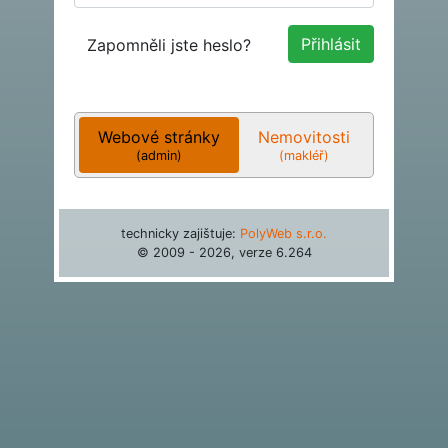
Zapomněli jste heslo?
Webové stránky
Nemovitosti
(admin)
(makléř)
technicky zajištuje:
PolyWeb s.r.o.
© 2009 - 2026, verze
6.264